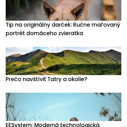
Tip na originálny darček: Ručne maľovaný
portrét domáceho zvieratka
Prečo navštíviť Tatry a okolie?
EESystem: Moderná technologická