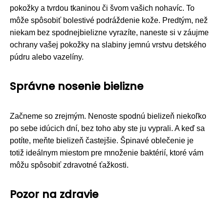
pokožky a tvrdou tkaninou či švom vašich nohavíc. To
môže spôsobiť bolestivé podráždenie kože. Predtým, než
niekam bez spodnejbielizne vyrazíte, naneste si v záujme
ochrany vašej pokožky na slabiny jemnú vrstvu detského
púdru alebo vazelíny.
Správne nosenie bielizne
Začneme so zrejmým. Nenoste spodnú bielizeň niekoľko
po sebe idúcich dní, bez toho aby ste ju vyprali. A keď sa
potíte, meňte bielizeň častejšie. Špinavé oblečenie je
totiž ideálnym miestom pre množenie baktérií, ktoré vám
môžu spôsobiť zdravotné ťažkosti.
Pozor na zdravie