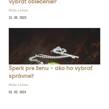
vybrať oblečenie?
Móda a krása
21. 05. 2023
Šperk pre ženu - ako ho vybrať
správne?
Móda a krása
01. 02. 2021