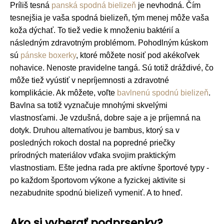
Príliš tesná
panská spodná bielizeň
je nevhodná. Čím
tesnejšia je vaša spodná bielizeň, tým menej môže vaša
koža dýchať. To tiež vedie k množeniu baktérií a
následným zdravotným problémom. Pohodlným kúskom
sú
pánske boxerky
, ktoré môžete nosiť pod akékoľvek
nohavice. Nenoste pravidelne tangá. Sú totiž dráždivé, čo
môže tiež vyústiť v nepríjemnosti a zdravotné
komplikácie. Ak môžete, voľte
bavlnenú spodnú bielizeň
.
Bavlna sa totiž vyznačuje mnohými skvelými
vlastnosťami. Je vzdušná, dobre saje a je príjemná na
dotyk. Druhou alternatívou je bambus, ktorý sa v
posledných rokoch dostal na popredné priečky
prírodných materiálov vďaka svojim praktickým
vlastnostiam. Ešte jedna rada pre aktívne športové typy -
po každom športovom výkone a fyzickej aktivite si
nezabudnite spodnú bielizeň vymeniť. A to hneď.
Ako si vyberať podprsenky?