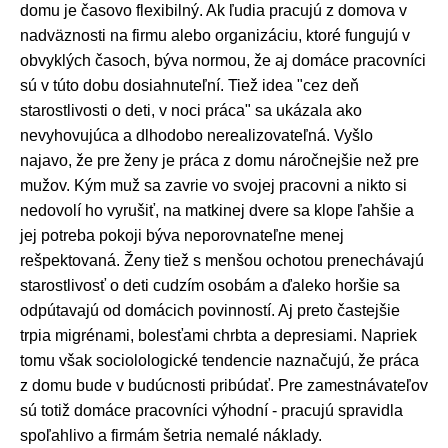
domu je časovo flexibilný. Ak ľudia pracujú z domova v
nadväznosti na firmu alebo organizáciu, ktoré fungujú v
obvyklých časoch, býva normou, že aj domáce pracovníci
sú v túto dobu dosiahnuteľní. Tiež idea "cez deň
starostlivosti o deti, v noci práca" sa ukázala ako
nevyhovujúca a dlhodobo nerealizovateľná. Vyšlo
najavo, že pre ženy je práca z domu náročnejšie než pre
mužov. Kým muž sa zavrie vo svojej pracovni a nikto si
nedovolí ho vyrušiť, na matkinej dvere sa klope ľahšie a
jej potreba pokoji býva neporovnateľne menej
rešpektovaná. Ženy tiež s menšou ochotou prenechávajú
starostlivosť o deti cudzím osobám a ďaleko horšie sa
odpútavajú od domácich povinností. Aj preto častejšie
trpia migrénami, bolesťami chrbta a depresiami. Napriek
tomu však sociolologické tendencie naznačujú, že práca
z domu bude v budúcnosti pribúdať. Pre zamestnávateľov
sú totiž domáce pracovníci výhodní - pracujú spravidla
spoľahlivo a firmám šetria nemalé náklady.