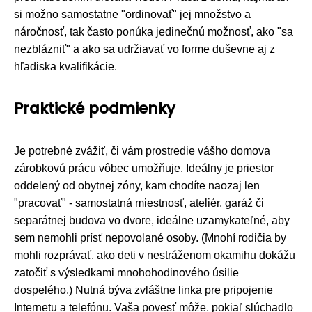
si možno samostatne "ordinovať" jej množstvo a
náročnosť, tak často ponúka jedinečnú možnosť, ako "sa
nezblázniť" a ako sa udržiavať vo forme duševne aj z
hľadiska kvalifikácie.
Praktické podmienky
Je potrebné zvážiť, či vám prostredie vášho domova
zárobkovú prácu vôbec umožňuje. Ideálny je priestor
oddelený od obytnej zóny, kam chodíte naozaj len
"pracovať" - samostatná miestnosť, ateliér, garáž či
separátnej budova vo dvore, ideálne uzamykateľné, aby
sem nemohli prísť nepovolané osoby. (Mnohí rodičia by
mohli rozprávať, ako deti v nestráženom okamihu dokážu
zatočiť s výsledkami mnohohodinového úsilie
dospelého.) Nutná býva zvláštne linka pre pripojenie
Internetu a telefónu. Vaša povesť môže, pokiaľ slúchadlo