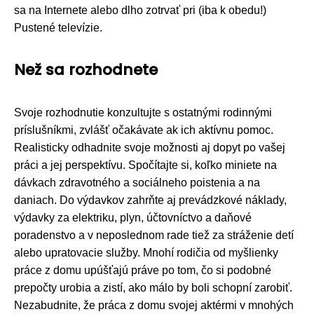
sa na Internete alebo dlho zotrvať pri (iba k obedu!)
Pustené televízie.
Než sa rozhodnete
Svoje rozhodnutie konzultujte s ostatnými rodinnými
príslušníkmi, zvlášť očakávate ak ich aktívnu pomoc.
Realisticky odhadnite svoje možnosti aj dopyt po vašej
práci a jej perspektívu. Spočítajte si, koľko miniete na
dávkach zdravotného a sociálneho poistenia a na
daniach. Do výdavkov zahrňte aj prevádzkové náklady,
výdavky za elektriku, plyn, účtovníctvo a daňové
poradenstvo a v neposlednom rade tiež za stráženie detí
alebo upratovacie služby. Mnohí rodičia od myšlienky
práce z domu upúšťajú práve po tom, čo si podobné
prepočty urobia a zistí, ako málo by boli schopní zarobiť.
Nezabudnite, že práca z domu svojej aktérmi v mnohých