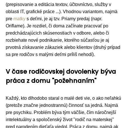
(prepisovanie a editácia textov, účtovníctvo, služby v
oblasti IT, grafické práce ...). Vhodnou variantom, najmä
pre
matky
s deťmi, je aj tzv. Priamy predaj (napr.
Oriflame). Je rozdiel, či doma začínate pracovať po
predchádzajúcich skúsenostiach v odbore, alebo či
rozbiehate nové podnikanie, ktorého súčasťou je aj
prvotná získavanie zákaziek alebo klientov (druhý prípad
sa pre rodičov s malými deťmi príliš nehodí).
V čase rodičovskej dovolenky býva
práca z domu "požehnaním"
Každý, kto dlhodobo staral o malé deti vie, o ako neľahkú
(pretože značne jednostrannú) činnosť sa jedná. Najmä
pre psychiku. Problém býva tým väčšie, čím náročnejší
intelektuálny a spoločenský život "rodič na materskej"
pred narodením dieťaťa viedol. Práca z domu, najmä ak