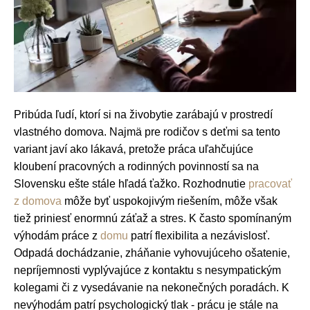
Pribúda ľudí, ktorí si na živobytie zarábajú v prostredí
vlastného domova. Najmä pre rodičov s deťmi sa tento
variant javí ako lákavá, pretože práca uľahčujúce
kloubení pracovných a rodinných povinností sa na
Slovensku ešte stále hľadá ťažko. Rozhodnutie
pracovať
z domova
môže byť uspokojivým riešením, môže však
tiež priniesť enormnú záťaž a stres. K často spomínaným
výhodám práce z
domu
patrí flexibilita a nezávislosť.
Odpadá dochádzanie, zháňanie vyhovujúceho ošatenie,
nepríjemnosti vyplývajúce z kontaktu s nesympatickým
kolegami či z vysedávanie na nekonečných poradách. K
nevýhodám patrí psychologický tlak - prácu je stále na