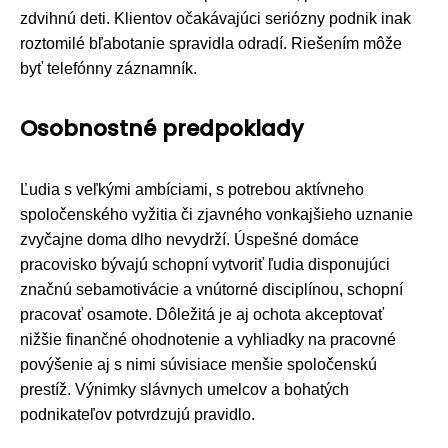
zdvihnú deti. Klientov očakávajúci seriózny podnik inak
roztomilé bľabotanie spravidla odradí. Riešením môže
byť telefónny záznamník.
Osobnostné predpoklady
Ľudia s veľkými ambíciami, s potrebou aktívneho
spoločenského vyžitia či zjavného vonkajšieho uznanie
zvyčajne doma dlho nevydrží. Úspešné domáce
pracovisko bývajú schopní vytvoriť ľudia disponujúci
značnú sebamotivácie a vnútorné disciplínou, schopní
pracovať osamote. Dôležitá je aj ochota akceptovať
nižšie finančné ohodnotenie a vyhliadky na pracovné
povýšenie aj s nimi súvisiace menšie spoločenskú
prestíž. Výnimky slávnych umelcov a bohatých
podnikateľov potvrdzujú pravidlo.