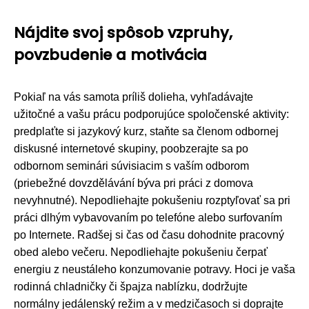
Nájdite svoj spôsob vzpruhy,
povzbudenie a motivácia
Pokiaľ na vás samota príliš dolieha, vyhľadávajte
užitočné a vašu prácu podporujúce spoločenské aktivity:
predplaťte si jazykový kurz, staňte sa členom odbornej
diskusné internetové skupiny, poobzerajte sa po
odbornom seminári súvisiacim s vaším odborom
(priebežné dovzdělávání býva pri práci z domova
nevyhnutné). Nepodliehajte pokušeniu rozptyľovať sa pri
práci dlhým vybavovaním po telefóne alebo surfovaním
po Internete. Radšej si čas od času dohodnite pracovný
obed alebo večeru. Nepodliehajte pokušeniu čerpať
energiu z neustáleho konzumovanie potravy. Hoci je vaša
rodinná chladničky či špajza nablízku, dodržujte
normálny jedálenský režim a v medzičasoch si doprajte