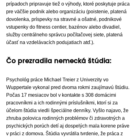
prípadoch pripravuje tiež o výhody, ktoré poskytuje práca
pre väčšie podnik alebo organizáciu (poistenie, platená
dovolenka, príspevky na stravné a ošatné, podnikové
vstupenky do fitness centier, bazénov alebo divadiel,
služby centrálneho správcu počítačovej siete, platená
účasť na vzdelávacích podujatiach atď.).
Čo prezradila nemecká štúdia:
Psychológ práce Michael Treier z Univerzity vo
Wuppertale vykonal pred dvoma rokmi zaujímavú štúdiu.
Počas 17 mesiacov bol v kontakte s 308 domácimi
pracovníkmi a ich rodinnými príslušníkmi, ktorí si za
účelom štúdia viedli špeciálne denníky. Vyšlo najavo, že
zhruba polovica rodinných problémov či zdravotných a
psychických porúch detí aj dospelých mala korene práve
v práci z domova. Štúdia vyvrátila tvrdenie, že práca z