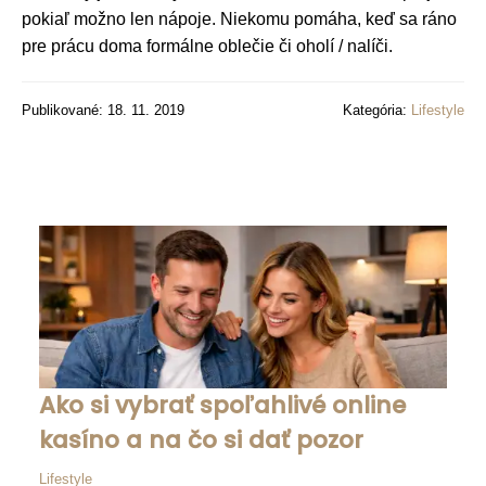
pokiaľ možno len nápoje. Niekomu pomáha, keď sa ráno
pre prácu doma formálne oblečie či oholí / nalíči.
Publikované: 18. 11. 2019
Kategória:
Lifestyle
Ako si vybrať spoľahlivé online
kasíno a na čo si dať pozor
Lifestyle