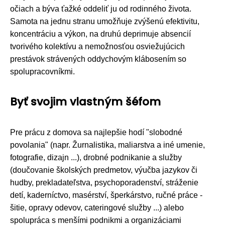
očiach a býva ťažké oddeliť ju od rodinného života.
Samota na jednu stranu umožňuje zvýšenú efektivitu,
koncentráciu a výkon, na druhú deprimuje absencií
tvorivého kolektívu a nemožnosťou osviežujúcich
prestávok strávených oddychovým klábosením so
spolupracovníkmi.
Byť svojim vlastným šéfom
Pre prácu z domova sa najlepšie hodí "slobodné
povolania" (napr. Žurnalistika, maliarstva a iné umenie,
fotografie, dizajn ...), drobné podnikanie a služby
(doučovanie školských predmetov, výučba jazykov či
hudby, prekladateľstva, psychoporadenství, stráženie
detí, kaderníctvo, masérství, šperkárstvo, ručné práce -
šitie, opravy odevov, cateringové služby ...) alebo
spolupráca s menšími podnikmi a organizáciami