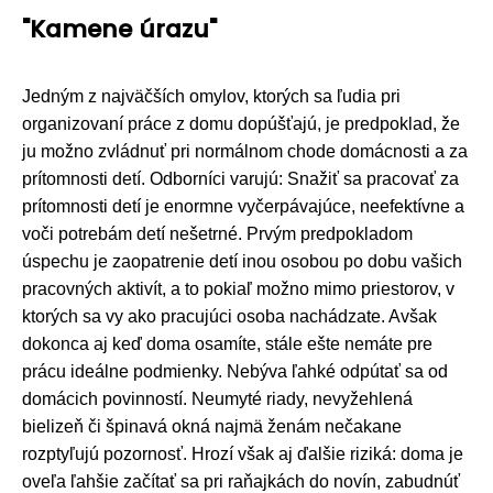
"Kamene úrazu"
Jedným z najväčších omylov, ktorých sa ľudia pri
organizovaní práce z domu dopúšťajú, je predpoklad, že
ju možno zvládnuť pri normálnom chode domácnosti a za
prítomnosti detí. Odborníci varujú: Snažiť sa pracovať za
prítomnosti detí je enormne vyčerpávajúce, neefektívne a
voči potrebám detí nešetrné. Prvým predpokladom
úspechu je zaopatrenie detí inou osobou po dobu vašich
pracovných aktivít, a to pokiaľ možno mimo priestorov, v
ktorých sa vy ako pracujúci osoba nachádzate. Avšak
dokonca aj keď doma osamíte, stále ešte nemáte pre
prácu ideálne podmienky. Nebýva ľahké odpútať sa od
domácich povinností. Neumyté riady, nevyžehlená
bielizeň či špinavá okná najmä ženám nečakane
rozptyľujú pozornosť. Hrozí však aj ďalšie riziká: doma je
oveľa ľahšie začítať sa pri raňajkách do novín, zabudnúť