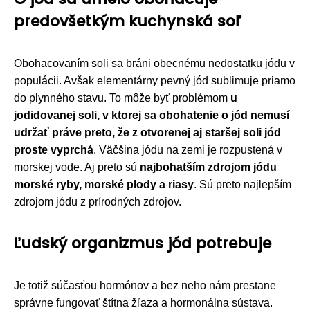
predovšetkým kuchynská soľ
Obohacovaním soli sa bráni obecnému nedostatku jódu v
populácii. Avšak elementárny pevný jód sublimuje priamo
do plynného stavu. To môže byť problémom
u
jodidovanej soli, v ktorej sa obohatenie o jód nemusí
udržať práve preto, že z otvorenej aj staršej soli jód
proste vyprchá
. Väčšina jódu na zemi je rozpustená v
morskej vode. Aj preto sú
najbohatším zdrojom jódu
morské ryby, morské plody a riasy
. Sú preto najlepším
zdrojom jódu z prírodných zdrojov.
Ľudský organizmus jód potrebuje
Je totiž súčasťou hormónov a bez neho nám prestane
správne fungovať štítna žľaza a hormonálna sústava.