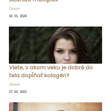
Zdravie
16. 01. 2024
Viete, v akom veku je dobré do
tela dopĺňať kolagén?
Zdravie
27. 02. 2022