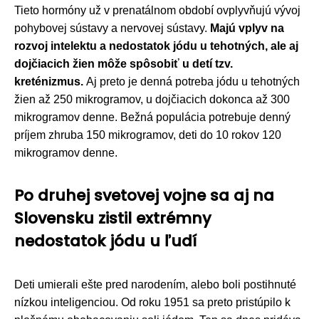
Tieto hormóny už v prenatálnom období ovplyvňujú vývoj
pohybovej sústavy a nervovej sústavy.
Majú vplyv na
rozvoj intelektu a nedostatok jódu u tehotných, ale aj
dojčiacich žien môže spôsobiť u detí tzv.
kreténizmus.
Aj preto je denná potreba jódu u tehotných
žien až 250 mikrogramov, u dojčiacich dokonca až 300
mikrogramov denne. Bežná populácia potrebuje denný
príjem zhruba 150 mikrogramov, deti do 10 rokov 120
mikrogramov denne.
Po druhej svetovej vojne sa aj na
Slovensku zistil extrémny
nedostatok jódu u ľudí
Deti umierali ešte pred narodením, alebo boli postihnuté
nízkou inteligenciou. Od roku 1951 sa preto pristúpilo k