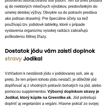
plošnému obohacovaniu soli jódom. Ten sa dnes pridáva
aj do niektorých mliečnych výrobkov, predovšetkým do
umelej detskej výživy. Obvykle sa do potravín predáva
ako jodisan draselný. Pre špeciálne účely sa tiež
používajú tzv. jodidové tabletky, ktoré v prípade
vystavenia organizmu vysokej radiácii zabraňujú
poškodeniu štítnej žľazy.
Dostatok jódu vám zaistí doplnok
stravy
Jodikal
Vzhľadom k nestálosti jódu v jodidovanej soli, ale aj
preto, že len príjem tohoto jódu nestačí, je dôležité jód
doplňovať aj z vhodných potravín bohatých na jód, alebo
pomocou supplementov.
Výborný doplnkom stravy je
Jodikal, ktorý kúpite na Greenlike.sk.
Jód potrebujú
doplniť aj vegetariáni a vegáni. Hlavne pokiaľ zo svojej