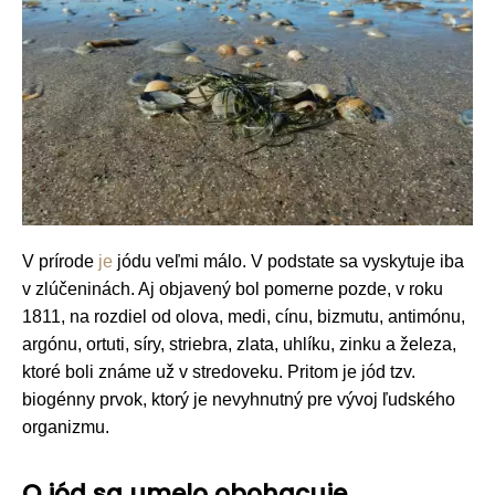
V prírode
je
jódu veľmi málo. V podstate sa vyskytuje iba
v zlúčeninách. Aj objavený bol pomerne pozde, v roku
1811, na rozdiel od olova, medi, cínu, bizmutu, antimónu,
argónu, ortuti, síry, striebra, zlata, uhlíku, zinku a železa,
ktoré boli známe už v stredoveku. Pritom je jód tzv.
biogénny prvok, ktorý je nevyhnutný pre vývoj ľudského
organizmu.
O jód sa umelo obohacuje