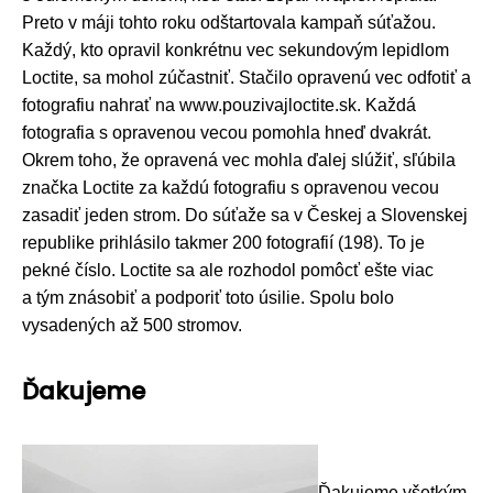
Preto v máji tohto roku odštartovala kampaň súťažou.
Každý, kto opravil konkrétnu vec sekundovým lepidlom
Loctite, sa mohol zúčastniť. Stačilo opravenú vec odfotiť a
fotografiu nahrať na
www.pouzivajloctite.sk
. Každá
fotografia s opravenou vecou pomohla hneď dvakrát.
Okrem toho, že opravená vec mohla ďalej slúžiť, sľúbila
značka Loctite za každú fotografiu s opravenou vecou
zasadiť jeden strom. Do súťaže sa v Českej a Slovenskej
republike prihlásilo takmer 200 fotografií (198). To je
pekné číslo. Loctite sa ale rozhodol pomôcť ešte viac
a tým znásobiť a podporiť toto úsilie. Spolu bolo
vysadených až 500 stromov.
Ďakujeme
Ďakujeme všetkým,