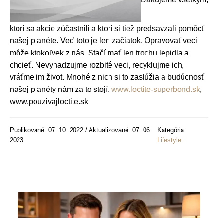
ktorí sa akcie zúčastnili a ktorí si tiež predsavzali pomôcť
našej planéte. Veď toto je len začiatok. Opravovať veci
môže ktokoľvek z nás. Stačí mať len trochu lepidla a
chcieť. Nevyhadzujme rozbité veci, recyklujme ich,
vráťme im život. Mnohé z nich si to zaslúžia a budúcnosť
našej planéty nám za to stojí.
www.loctite-superbond.sk
,
www.pouzivajloctite.sk
Publikované: 07. 10. 2022 / Aktualizované: 07. 06.
Kategória:
2023
Lifestyle