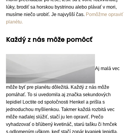
lúky, brodiť sa horskou bystrinou alebo plávať v mori,
musíme niečo urobiť. Je najvyšší čas.
Pomôžme opraviť
planétu.
Každý z nás môže pomôcť
Aj malá vec
môže byť pre planétu dôležitá. Každý z nás môže
pomáhať. To si uvedomila aj značka sekundových
lepidiel Loctite od spoločnosti Henkel a prišla s
jednoduchou myšlienkou. Takmer každá rozbitá vec
môže naďalej slúžiť, stačí ju len opraviť. Prečo
vyhadzovať o bľúbený kvetináč, starú tašku či hrnček
s odlomeným uškom, keď stačí zopár kvapiek lepidla.