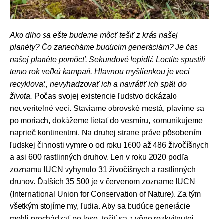
Ako dlho sa ešte budeme môcť tešiť z krás našej
planéty? Čo zanecháme budúcim generáciám? Je čas
našej planéte pomôcť. Sekundové lepidlá Loctite spustili
tento rok veľkú kampaň. Hlavnou myšlienkou je veci
recyklovať, nevyhadzovať ich a navrátiť ich späť do
života.
Počas svojej existencie ľudstvo dokázalo
neuveriteľné veci. Staviame obrovské mestá, plavíme sa
po moriach, dokážeme lietať do vesmíru, komunikujeme
naprieč kontinentmi. Na druhej strane práve pôsobením
ľudskej činnosti vymrelo od roku 1600 až 486 živočíšnych
a asi 600 rastlinných druhov. Len v roku 2020 podľa
zoznamu IUCN vyhynulo 31 živočíšnych a rastlinných
druhov. Ďalších 35 500 je v červenom zozname IUCN
(
International Union for Conservation of Nature)
. Za tým
všetkým stojíme my, ľudia. Aby sa budúce generácie
mohli prechádzať po lese, tešiť sa z vône rozkvitnutej