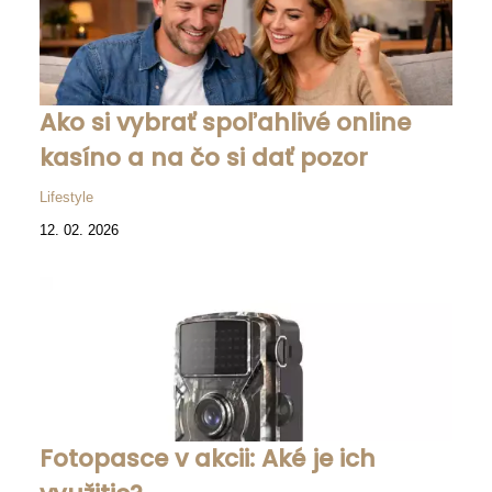
Ako si vybrať spoľahlivé online
kasíno a na čo si dať pozor
Lifestyle
12. 02. 2026
Fotopasce v akcii: Aké je ich