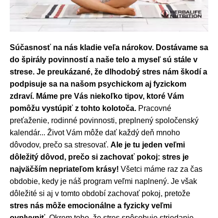
Súčasnosť na nás kladie veľa nárokov. Dostávame sa
do špirály povinností a naše telo a myseľ sú stále v
strese. Je preukázané, že dlhodobý stres nám škodí a
podpisuje sa na našom psychickom aj fyzickom
zdraví. Máme pre Vás niekoľko tipov, ktoré Vám
pomôžu vystúpiť z tohto kolotoča.
Pracovné
preťaženie, rodinné povinnosti, preplnený spoločenský
kalendár... Život Vám môže dať každý deň mnoho
dôvodov, preč
o sa stresovať.
Ale je tu jeden veľmi
dôležitý dôvod, preč
o si zachovať pokoj: stres je
najväčším nepriateľom krásy!
Všetci máme raz za čas
obdobie, kedy je náš program veľmi naplnený. Je však
dôležité si aj v tomto období zachovať pokoj, pretože
stres nás môže emocionálne a fyzicky veľmi
ovplyvniť.
Okrem toho, že stres spôsobuje striedanie