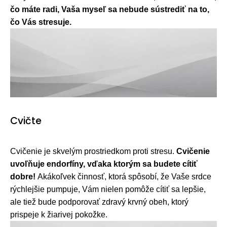
č
o máte radi, Vaša myseľ sa nebude sústrediť na to,
č
o Vás stresuje.
Cvičte
Cvičenie je skvelým prostriedkom proti stresu.
Cvičenie
uvoľňuje endorfíny, vďaka ktorým sa budete cítiť
dobre!
Akákoľvek činnosť, ktorá spôsobí, že Vaše srdce
rýchlejšie pumpuje, Vám nielen pomôže cítiť sa lepšie,
ale tiež bude podporovať zdravý krvný obeh, ktorý
prispeje k žiarivej pokožke.