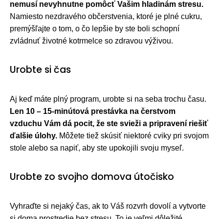
nemusí nevyhnutne pomôcť Vašim hladinám stresu.
Namiesto nezdravého občerstvenia, ktoré je plné cukru,
premýšľajte o tom, o čo lepšie by ste boli schopní
zvládnuť životné kotrmelce so zdravou výživou.
Urobte si čas
Aj keď máte plný program, urobte si na seba trochu času.
Len 10 – 15-minútová prestávka na čerstvom
vzduchu Vám dá pocit, že ste svieži a pripravení riešiť
ďalšie úlohy.
Môžete tiež skúsiť niektoré cviky pri svojom
stole alebo sa napiť, aby ste upokojili svoju myseľ.
Urobte zo svojho domova útočisko
Vyhraďte si nejaký čas, ak to Váš rozvrh dovolí a vytvorte
si doma prostredie bez stresu. To je veľmi dôležité,