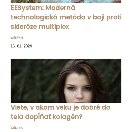
EESystem: Moderná
technologická metóda v boji proti
skleróze multiplex
Zdravie
16. 01. 2024
Viete, v akom veku je dobré do
tela dopĺňať kolagén?
Zdravie