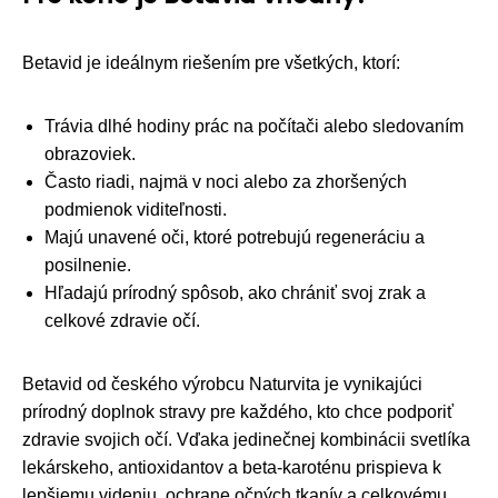
Betavid je ideálnym riešením pre všetkých, ktorí:
Trávia dlhé hodiny prác na počítači alebo sledovaním
obrazoviek.
Často riadi, najmä v noci alebo za zhoršených
podmienok viditeľnosti.
Majú unavené oči, ktoré potrebujú regeneráciu a
posilnenie.
Hľadajú prírodný spôsob, ako chrániť svoj zrak a
celkové zdravie očí.
Betavid od českého výrobcu Naturvita je vynikajúci
prírodný doplnok stravy pre každého, kto chce podporiť
zdravie svojich očí. Vďaka jedinečnej kombinácii svetlíka
lekárskeho, antioxidantov a beta-karoténu prispieva k
lepšiemu videniu, ochrane očných tkanív a celkovému