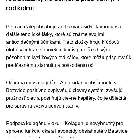
radikálmi
Betavid ďalej obsahuje anthokyanosidy, flavonoidy a
ďalšie fenolické látky, ktoré sú známe svojimi
antioxidačnými účinkami. Tieto zložky hrajú kľúčovú
úlohu v ochrane buniek a tkanív pred škodlivým
pôsobením kyslíkových radikálov, ktoré môžu prispievať k
predčasnému starnutiu a poškodeniu očí.
Ochrana ciev a kapilár – Antioxidanty obsiahnuté v
Betavide pozitívne ovplyvňujú cievny systém, zvyšujú
pružnosť ciev a posilňujú cievne kapiláry, čo je dôležité
pre správnu výživu očných tkanív.
Podpora kolagénu v oku – Kolagén je nevyhnutný pre
správnu funkciu oka a flavonoidy obsiahnuté v Betavide