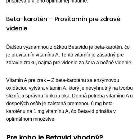
prispievajú k jeho optimálnej hladine.
Beta-karotén – Provitamín pre zdravé
videnie
Ďalšou významnou zložkou Betavidu je beta-karotén, čo
je provitamín vitamínu A. Tento vitamín je zásadný pre
zdravie zraku, najmä pre videnie za šera a nočné videnie.
Vitamín A pre zrak – Z beta-karoténu sa enzýmovou
oxidáciou vytvára vitamín A, ktorý je nevyhnutný na tvorbu
slizníc a správnu funkciu oka. Denná potreba vitamínu A u
dospelých osôb je zaistená premenou 6 mg beta-
karoténu na 1 mg vitamínu A, čo Betavid prináša v
optimálnom množstve.
Pre koho je Betavid vhodný?