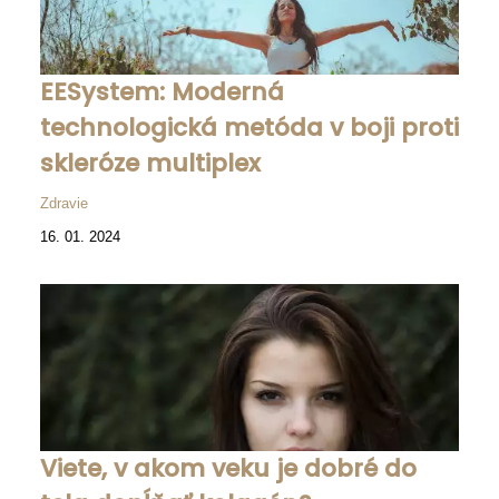
EESystem: Moderná
technologická metóda v boji proti
skleróze multiplex
Zdravie
16. 01. 2024
Viete, v akom veku je dobré do