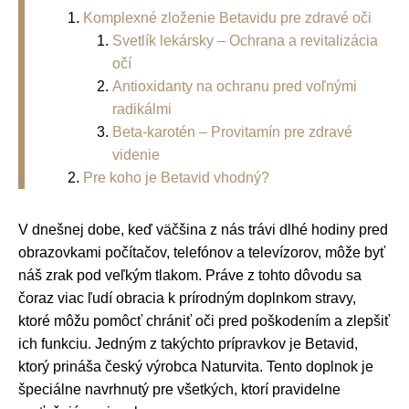
Komplexné zloženie Betavidu pre zdravé oči
Svetlík lekársky – Ochrana a revitalizácia
očí
Antioxidanty na ochranu pred voľnými
radikálmi
Beta-karotén – Provitamín pre zdravé
videnie
Pre koho je Betavid vhodný?
V dnešnej dobe, keď väčšina z nás trávi dlhé hodiny pred
obrazovkami počítačov, telefónov a televízorov, môže byť
náš zrak pod veľkým tlakom. Práve z tohto dôvodu sa
čoraz viac ľudí obracia k prírodným doplnkom stravy,
ktoré môžu pomôcť chrániť oči pred poškodením a zlepšiť
ich funkciu. Jedným z takýchto prípravkov je Betavid,
ktorý prináša český výrobca Naturvita. Tento doplnok je
špeciálne navrhnutý pre všetkých, ktorí pravidelne