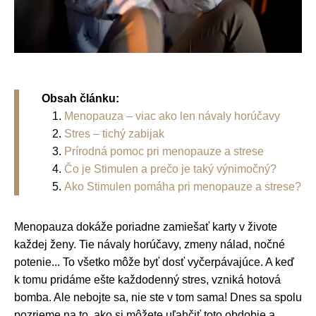
Obsah článku:
Menopauza – viac ako len návaly horúčavy
Stres – tichý zabijak
Prírodná pomoc pri menopauze a strese
Čo je Stimulen a prečo je taký výnimočný?
Ako Stimulen pomáha pri menopauze a strese?
Menopauza dokáže poriadne zamiešať karty v živote
každej ženy. Tie návaly horúčavy, zmeny nálad, nočné
potenie... To všetko môže byť dosť vyčerpávajúce. A keď
k tomu pridáme ešte každodenný stres, vzniká hotová
bomba. Ale nebojte sa, nie ste v tom sama! Dnes sa spolu
pozrieme na to, ako si môžete uľahčiť toto obdobie a