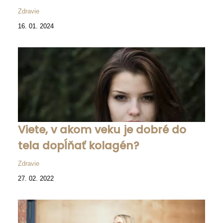
Zdravie
16. 01. 2024
Viete, v akom veku je dobré do
tela dopĺňať kolagén?
Zdravie
27. 02. 2022