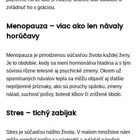
zvládnuť ho s gráciou.
Menopauza – viac ako len návaly
horúčavy
Menopauza je prirodzenou súčasťou života každej ženy.
Je to obdobie, kedy sa mení hormonálna hladina a s tým
súvisia rôzne telesné aj psychické zmeny. Okrem už
spomínaných návalov tepla sa môžu objaviť aj ďalšie
nepríjemné príznaky, ako sú poruchy spánku, zmeny
nálad, suchosť pošvy, bolesti kĺbov či znížené libido.
Stres – tichý zabijak
Stres je súčasťou nášho života. V malom množstve nám
môže pomôcť lepšie sa sústrediť a zvládať náročné