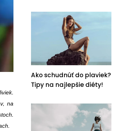
Ako schudnúť do plaviek?
Tipy na najlepšie diéty!
iviek.
ov, na
stoch.
ach.