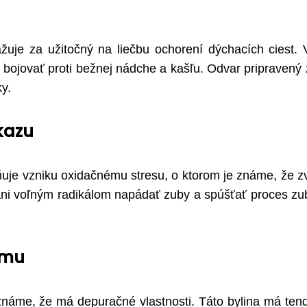
ažuje za užitočný na liečbu ochorení dýchacích ciest.
bojovať proti bežnej nádche a kašľu. Odvar pripravený 
y.
kazu
ňuje vzniku oxidačnému stresu, o ktorom je známe, že z
ráni voľným radikálom napádať zuby a spúšťať proces z
zmu
známe, že má depuračné vlastnosti. Táto bylina má ten