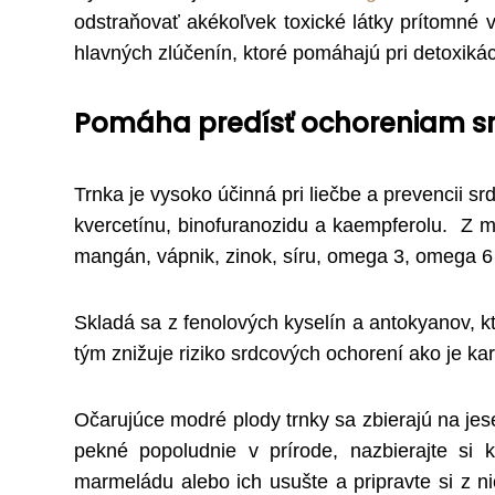
odstraňovať akékoľvek toxické látky prítomné v 
hlavných zlúčenín, ktoré pomáhajú pri detoxikáci
Pomáha predísť ochoreniam s
Trnka je vysoko účinná pri liečbe a prevencii sr
kvercetínu, binofuranozidu a kaempferolu. Z mi
mangán, vápnik, zinok, síru, omega 3, omega 6
Skladá sa z fenolových kyselín a antokyanov, k
tým znižuje riziko srdcových ochorení ako je kar
Očarujúce modré plody trnky sa zbierajú na jes
pekné popoludnie v prírode, nazbierajte si 
marmeládu alebo ich usušte a pripravte si z nic