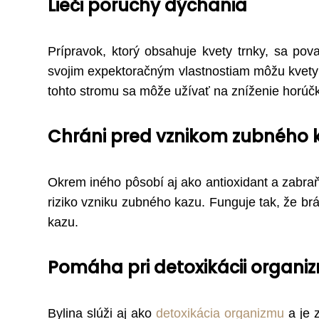
Lieči poruchy dýchania
Prípravok, ktorý obsahuje kvety trnky, sa pov
svojim expektoračným vlastnostiam môžu kvety 
tohto stromu sa môže užívať na zníženie horúčk
Chráni pred vznikom zubného 
Okrem iného pôsobí aj ako antioxidant a zabra
riziko vzniku zubného kazu. Funguje tak, že b
kazu.
Pomáha pri detoxikácii organi
Bylina slúži aj ako
detoxikácia organizmu
a je 