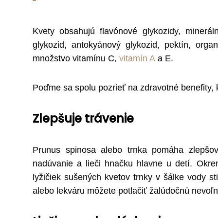
Kvety obsahujú flavónové glykozidy, mineráln
glykozid, antokyánový glykozid, pektín, orga
množstvo vitamínu C,
vitamín A
a E.
Poďme sa spolu pozrieť na zdravotné benefity, k
Zlepšuje trávenie
Prunus spinosa alebo trnka pomáha zlepšovať
nadúvanie a lieči hnačku hlavne u detí. Okr
lyžičiek sušených kvetov trnky v šálke vody 
alebo lekváru môžete potlačiť žalúdočnú nevoľno