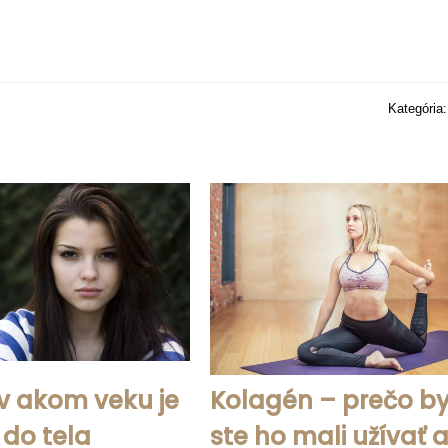
Kategória
 v akom veku je
Kolagén – prečo b
 do tela
ste ho mali užívať a