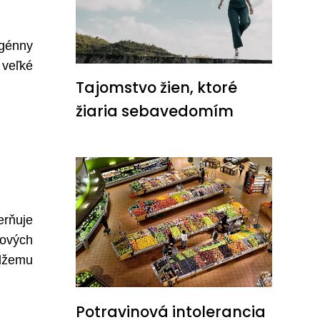
ogénny
 veľké
Tajomstvo žien, ktoré
žiaria sebavedomím
erňuje
jových
 džemu
Potravinová intolerancia