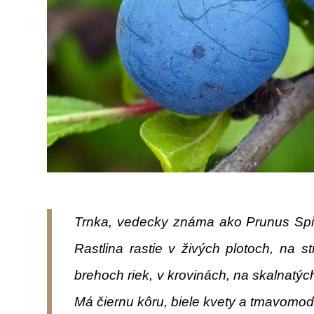
Trnka, vedecky známa ako Prunus Spinos
Rastlina rastie v živých plotoch, na 
brehoch riek, v krovinách, na skalnatýc
Má čiernu kôru, biele kvety a tmavomodr