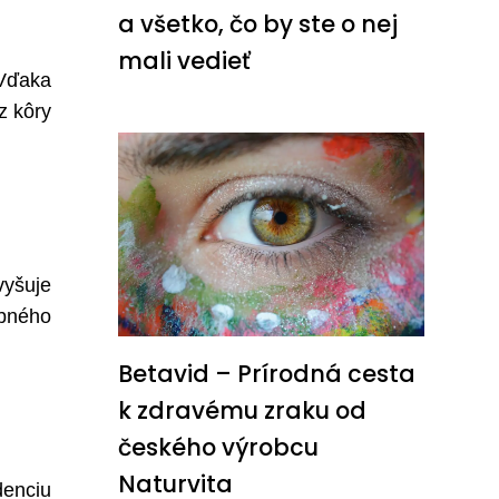
a všetko, čo by ste o nej
mali vedieť
 Vďaka
z kôry
vyšuje
ubného
Betavid – Prírodná cesta
k zdravému zraku od
českého výrobcu
Naturvita
denciu