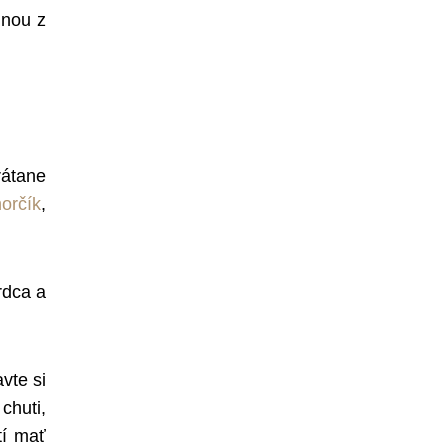
dnou z
rátane
horčík
,
rdca a
vte si
chuti,
tí mať