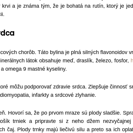
krvi a je známa tým, že je bohatá na rutín, ktorý je je
i.
rdca
dcových chorôb. Táto bylina je plná silných flavonoidov v
nerálnych látok obsahuje meď, draslík, železo, fosfor,
 a omega 9 mastné kyseliny.
toré môžu podporovať zdravie srdca. Zlepšuje činnosť s
diomyopatia, infarkty a srdcové zlyhanie.
eň. Hovorí sa, že po prvom mraze sú plody sladšie. Spra
košík trniek a pripravte si z neho džem nezvyčajnej 
h čaj. Plody trnky majú liečivú silu a preto sa ich opla