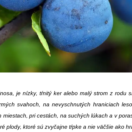
a, je nízky, tŕnitý ker alebo malý strom z rodu sl
strmých svahoch, na nevyschnutých hraniciach les
h miestach, pri cestách, na suchých lúkach a v pora
é plody, ktoré sú zvyčajne tŕpke a nie väčšie ako hr