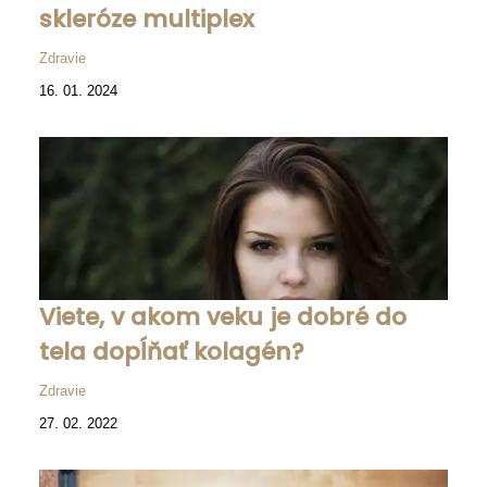
skleróze multiplex
Zdravie
16. 01. 2024
Viete, v akom veku je dobré do
tela dopĺňať kolagén?
Zdravie
27. 02. 2022