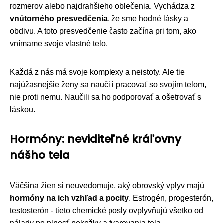
rozmerov alebo najdrahšieho oblečenia. Vychádza z
vnútorného presvedčenia
, že sme hodné lásky a
obdivu. A toto presvedčenie často začína pri tom, ako
vnímame svoje vlastné telo.
Každá z nás má svoje komplexy a neistoty. Ale tie
najúžasnejšie ženy sa naučili pracovať so svojím telom,
nie proti nemu. Naučili sa ho podporovať a ošetrovať s
láskou.
Hormóny: neviditeľné kráľovny
nášho tela
Väčšina žien si neuvedomuje, aký obrovský vplyv majú
hormóny na ich vzhľad a pocity
. Estrogén, progesterón,
testosterón - tieto chemické posly ovplyvňujú všetko od
nálady po plnosť pokožky a tvarovania tela.