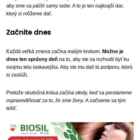
aby sme sa
páčili samy sebe
. A to je ten najkrajší dar,
ktorý si môžeme dať.
Začnite dnes
Každá veľká zmena začína malým krokom.
Možno je
dnes ten správny deň
na to, aby ste sa rozhodli byť ku
svojmu telu laskavejšia. Aby ste mu dali tú podporu, ktorú
si zaslúži.
Pretože
skutočná krása začína vtedy, keď sa prestaneme
ospravedlňovať za to, že sme ženy
. A začneme sa tým
tešiť.