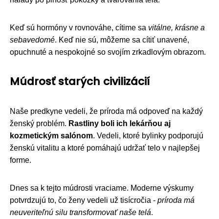
Keď sú hormóny v rovnováhe, cítime sa
vitálne, krásne a
sebavedomé
. Keď nie sú, môžeme sa cítiť unavené,
opuchnuté a nespokojné so svojím zrkadlovým obrazom.
Múdrosť starých civilizácií
Naše predkyne vedeli, že príroda má odpoveď na každý
ženský problém.
Rastliny boli ich lekárňou aj
kozmetickým salónom
. Vedeli, ktoré bylinky podporujú
ženskú vitalitu a ktoré pomáhajú udržať telo v najlepšej
forme.
Dnes sa k tejto múdrosti vraciame. Moderne výskumy
potvrdzujú to, čo ženy vedeli už tisícročia -
prírodа má
neuveriteľnú silu transformovať naše telá
.