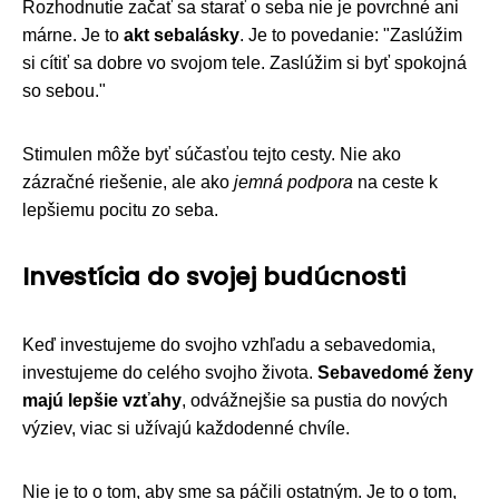
Rozhodnutie začať sa starať o seba nie je povrchné ani
márne. Je to
akt sebalásky
. Je to povedanie: "Zaslúžim
si cítiť sa dobre vo svojom tele. Zaslúžim si byť spokojná
so sebou."
Stimulen môže byť súčasťou tejto cesty. Nie ako
zázračné riešenie, ale ako
jemná podpora
na ceste k
lepšiemu pocitu zo seba.
Investícia do svojej budúcnosti
Keď investujeme do svojho vzhľadu a sebavedomia,
investujeme do celého svojho života.
Sebavedomé ženy
majú lepšie vzťahy
, odvážnejšie sa pustia do nových
výziev, viac si užívajú každodenné chvíle.
Nie je to o tom, aby sme sa páčili ostatným. Je to o tom,