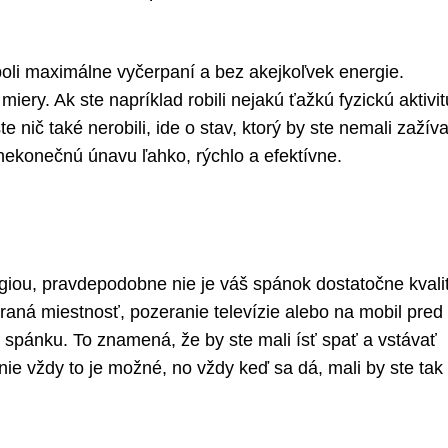
boli maximálne vyčerpaní a bez akejkoľvek energie.
iery. Ak ste napríklad robili nejakú ťažkú fyzickú aktivit
 nič také nerobili, ide o stav, ktorý by ste nemali zažíva
nekonečnú únavu ľahko, rýchlo a efektívne.
rgiou, pravdepodobne nie je váš spánok dostatočne kvali
aná miestnosť, pozeranie televízie alebo na mobil pred
spánku. To znamená, že by ste mali ísť spať a vstávať
nie vždy to je možné, no vždy keď sa dá, mali by ste tak