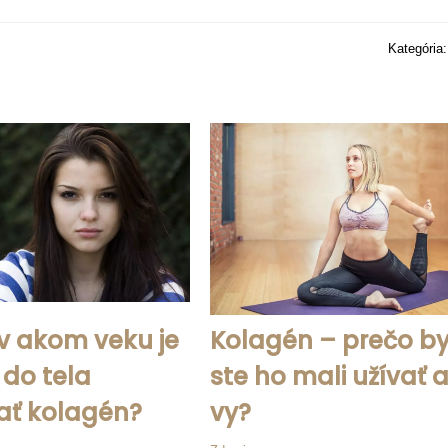
Kategória
 v akom veku je
Kolagén – prečo b
 do tela
ste ho mali užívať a
ať kolagén?
vy?