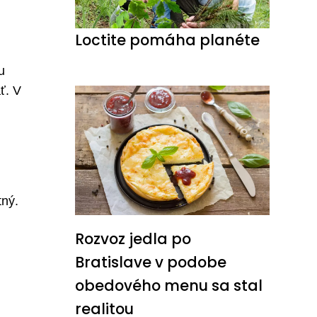
Loctite pomáha planéte
u
ť. V
tný.
Rozvoz jedla po
Bratislave v podobe
obedového menu sa stal
realitou