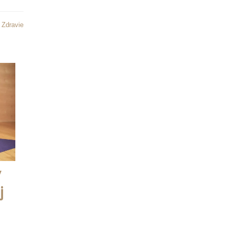
:
Zdravie
y
j