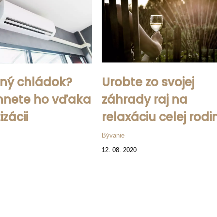
mný chládok?
Urobte zo svojej
hnete ho vďaka
záhrady raj na
izácii
relaxáciu celej rodi
Bývanie
12. 08. 2020