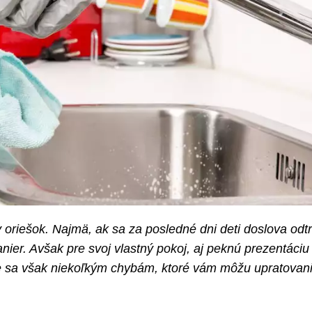
oriešok. Najmä, ak sa za posledné dni deti doslova odtrh
nier. Avšak pre svoj vlastný pokoj, aj peknú prezentáciu
nite sa však niekoľkým chybám, ktoré vám môžu upratovan