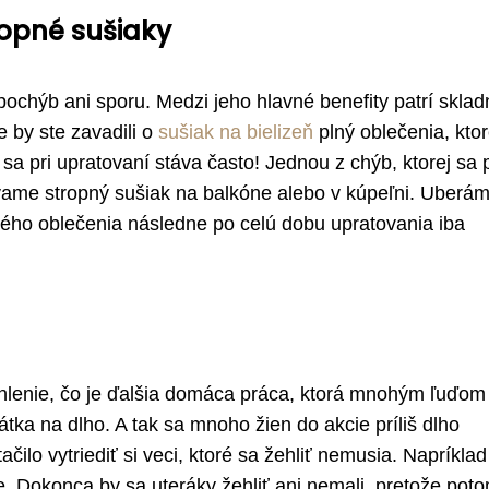
ropné sušiaky
pochýb ani sporu. Medzi jeho hlavné benefity patrí sklad
 by ste zavadili o
sušiak na bielizeň
plný oblečenia, ktor
 sa pri upratovaní stáva často! Jednou z chýb, ktorej sa p
vame stropný sušiak na balkóne alebo v kúpeľni. Uberám
ého oblečenia následne po celú dobu upratovania iba
žehlenie, čo je ďalšia domáca práca, ktorá mnohým ľuďom
átka na dlho. A tak sa mnoho žien do akcie príliš dlho
čilo vytriediť si veci, ktoré sa žehliť nemusia. Napríklad
e. Dokonca by sa uteráky žehliť ani nemali, pretože pot