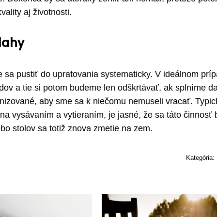
ality aj životnosti.
lahy
e sa pustiť do upratovania systematicky. V ideálnom prí
odov a tie si potom budeme len odškrtávať, ak splníme d
anizované, aby sme sa k niečomu nemuseli vracať. Typi
na vysávaním a vytieraním, je jasné, že sa táto činnosť
ebo stolov sa totiž znova zmetie na zem.
Kategória: