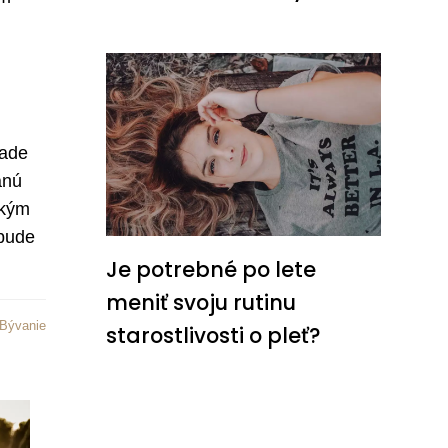
pade
anú
ckým
 bude
Je potrebné po lete
meniť svoju rutinu
Bývanie
starostlivosti o pleť?