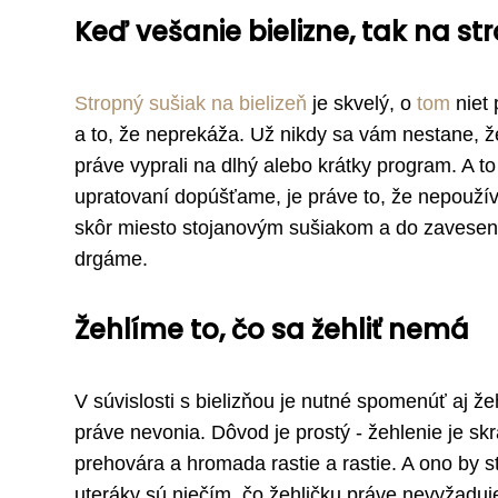
Keď vešanie bielizne, tak na st
Stropný sušiak na bielizeň
je skvelý, o
tom
niet 
a to, že neprekáža. Už nikdy sa vám nestane, že
práve vyprali na dlhý alebo krátky program. A to
upratovaní dopúšťame, je práve to, že nepouží
skôr miesto stojanovým sušiakom a do zavesen
drgáme.
Žehlíme to, čo sa žehliť nemá
V súvislosti s bielizňou je nutné spomenúť aj 
práve nevonia. Dôvod je prostý - žehlenie je skr
prehovára a hromada rastie a rastie. A ono by sta
uteráky sú niečím, čo žehličku práve nevyžaduj