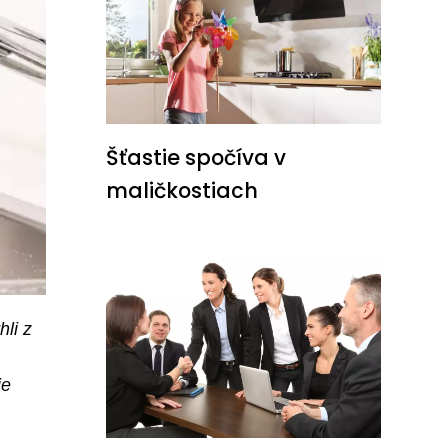
Šťastie spočíva v
maličkostiach
li z
ie