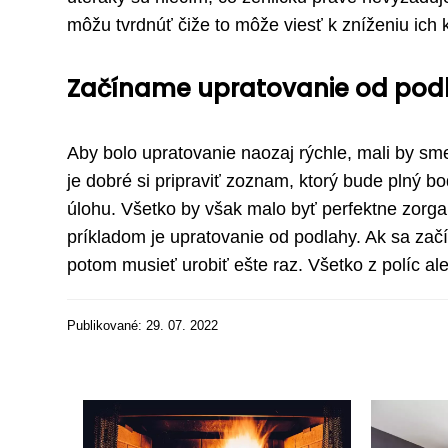
môžu tvrdnúť čiže to môže viesť k zníženiu ich kv
Začíname upratovanie od pod
Aby bolo upratovanie naozaj rýchle, mali by sm
je dobré si pripraviť zoznam, ktorý bude plný b
úlohu. Všetko by však malo byť perfektne zorg
príkladom je upratovanie od podlahy. Ak sa začí
potom musieť urobiť ešte raz. Všetko z políc al
Publikované: 29. 07. 2022