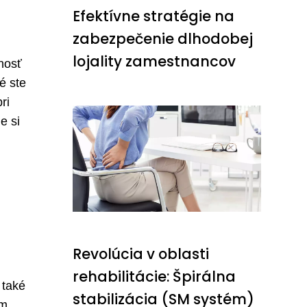
Efektívne stratégie na
zabezpečenie dlhodobej
lojality zamestnancov
nosť
é ste
ri
e si
Revolúcia v oblasti
rehabilitácie: Špirálna
 také
stabilizácia (SM systém)
om