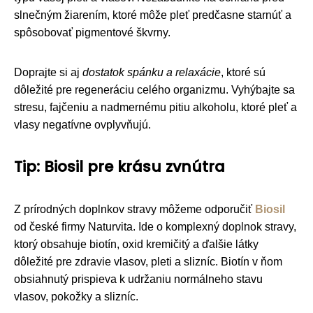
slnečným žiarením, ktoré môže pleť predčasne starnúť a
spôsobovať pigmentové škvrny.
Doprajte si aj
dostatok spánku a relaxácie
, ktoré sú
dôležité pre regeneráciu celého organizmu. Vyhýbajte sa
stresu, fajčeniu a nadmernému pitiu alkoholu, ktoré pleť a
vlasy negatívne ovplyvňujú.
Tip: Biosil pre krásu zvnútra
Z prírodných doplnkov stravy môžeme odporučiť
Biosil
od české firmy Naturvita. Ide o komplexný doplnok stravy,
ktorý obsahuje biotín, oxid kremičitý a ďalšie látky
dôležité pre zdravie vlasov, pleti a slizníc. Biotín v ňom
obsiahnutý prispieva k udržaniu normálneho stavu
vlasov, pokožky a slizníc.