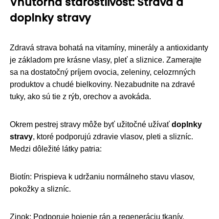
Vnútorná starostlivosť: Strava a
doplnky stravy
Zdravá strava bohatá na vitamíny, minerály a antioxidanty
je základom pre krásne vlasy, pleť a sliznice. Zamerajte
sa na dostatočný príjem ovocia, zeleniny, celozrnných
produktov a chudé bielkoviny. Nezabudnite na zdravé
tuky, ako sú tie z rýb, orechov a avokáda.
Okrem pestrej stravy môže byť užitočné užívať
doplnky
stravy
, ktoré podporujú zdravie vlasov, pleti a slizníc.
Medzi dôležité látky patria:
Biotín: Prispieva k udržaniu normálneho stavu vlasov,
pokožky a slizníc.
Zinok: Podporuje hojenie rán a regeneráciu tkanív.