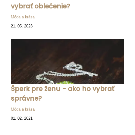
vybrať oblečenie?
Móda a krása
21. 05. 2023
Šperk pre ženu - ako ho vybrať
správne?
Móda a krása
01. 02. 2021