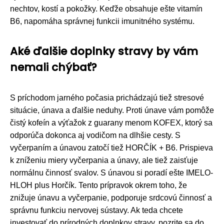
nechtov, kostí a pokožky. Keďže obsahuje ešte vitamín
B6, napomáha správnej funkcii imunitného systému.
Aké ďalšie doplnky stravy by vám
nemali chýbať?
S príchodom jarného počasia prichádzajú tiež stresové
situácie, únava a ďalšie neduhy. Proti únave vám pomôže
čistý kofeín a výťažok z guarany menom KOFEX, ktorý sa
odporúča dokonca aj vodičom na dlhšie cesty. S
vyčerpaním a únavou zatočí tiež HORČÍK + B6. Prispieva
k zníženiu miery vyčerpania a únavy, ale tiež zaisťuje
normálnu činnosť svalov. S únavou si poradí ešte IMELO-
HLOH plus Horčík. Tento prípravok okrem toho, že
znižuje únavu a vyčerpanie, podporuje srdcovú činnosť a
správnu funkciu nervovej sústavy. Ak teda chcete
investovať do prírodných doplnkov stravy, pozrite sa do