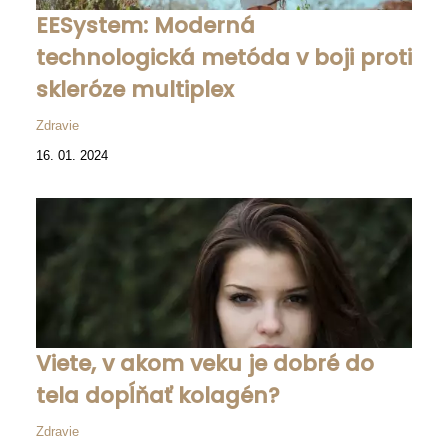
EESystem: Moderná
technologická metóda v boji proti
skleróze multiplex
Zdravie
16. 01. 2024
Viete, v akom veku je dobré do
tela dopĺňať kolagén?
Zdravie