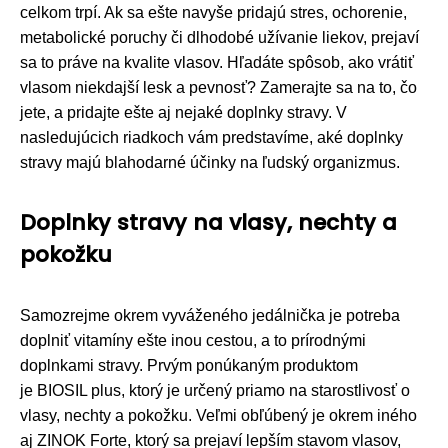
celkom trpí. Ak sa ešte navyše pridajú stres, ochorenie,
metabolické poruchy či dlhodobé užívanie liekov, prejaví
sa to práve na kvalite vlasov. Hľadáte spôsob, ako vrátiť
vlasom niekdajší lesk a pevnosť? Zamerajte sa na to, čo
jete, a pridajte ešte aj nejaké doplnky stravy. V
nasledujúcich riadkoch vám predstavíme, aké doplnky
stravy majú blahodarné účinky na ľudský organizmus.
Doplnky stravy na vlasy, nechty a
pokožku
Samozrejme okrem vyváženého jedálnička je potreba
doplniť vitamíny ešte inou cestou, a to prírodnými
doplnkami stravy. Prvým ponúkaným produktom
je BIOSIL plus, ktorý je určený priamo na starostlivosť o
vlasy, nechty a pokožku. Veľmi obľúbený je okrem iného
aj ZINOK Forte, ktorý sa prejaví lepším stavom vlasov,