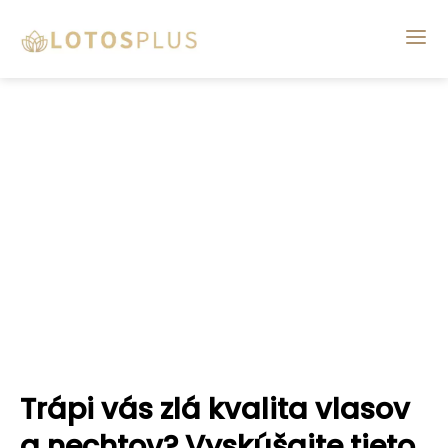
Trápi vás zlá kvalita vlasov
a nechtov? Vyskúšajte tieto