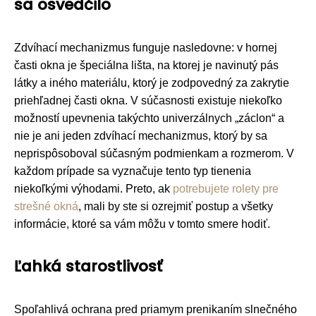
sa osvedčilo
Zdvíhací mechanizmus funguje nasledovne: v hornej
časti okna je špeciálna lišta, na ktorej je navinutý pás
látky a iného materiálu, ktorý je zodpovedný za zakrytie
priehľadnej časti okna. V súčasnosti existuje niekoľko
možností upevnenia takýchto univerzálnych „záclon“ a
nie je ani jeden zdvíhací mechanizmus, ktorý by sa
neprispôsoboval súčasným podmienkam a rozmerom. V
každom prípade sa vyznačuje tento typ tienenia
niekoľkými výhodami. Preto, ak
potrebujete rolety pre
strešné okná
, mali by ste si ozrejmiť postup a všetky
informácie, ktoré sa vám môžu v tomto smere hodiť.
Ľahká starostlivosť
Spoľahlivá ochrana pred priamym prenikaním slnečného