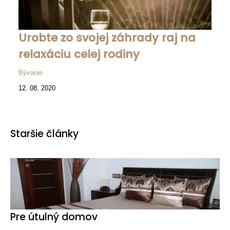
Urobte zo svojej záhrady raj na
relaxáciu celej rodiny
Bývanie
12. 08. 2020
Staršie články
Pre útulný domov