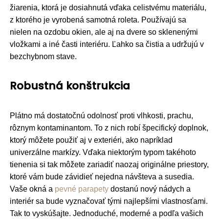
žiarenia, ktorá je dosiahnutá vďaka celistvému materiálu,
z ktorého je vyrobená samotná roleta. Používajú sa
nielen na ozdobu okien, ale aj na dvere so sklenenými
vložkami a iné časti interiéru. Ľahko sa čistia a udržujú v
bezchybnom stave.
Robustná konštrukcia
Plátno má dostatočnú odolnosť proti vlhkosti, prachu,
rôznym kontaminantom. To z nich robí špecifický doplnok,
ktorý môžete použiť aj v exteriéri, ako napríklad
univerzálne markízy. Vďaka niektorým typom takéhoto
tienenia si tak môžete zariadiť naozaj originálne priestory,
ktoré vám bude závidieť nejedna návšteva a susedia.
Vaše okná a
pevné parapety
dostanú nový nádych a
interiér sa bude vyznačovať tými najlepšími vlastnosťami.
Tak to vyskúšajte. Jednoduché, moderné a podľa vašich