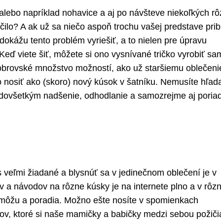
o alebo napríklad nohavice a aj po návšteve niekoľkých r
ilo? A ak už sa niečo aspoň trochu vašej predstave pribl
dokážu tento problém vyriešiť, a to nielen pre úpravu
eď viete šiť, môžete si ono vysnívané tričko vyrobiť sa
obrovské množstvo možností, ako už staršiemu oblečeni
o nosiť ako (skoro) nový kúsok v šatníku. Nemusíte hľad
redovšetkým nadšenie, odhodlanie a samozrejme aj poria
 veľmi žiadané a blysnúť sa v jedinečnom oblečení je v
ov a návodov na rôzne kúsky je na internete plno a v rôz
omôžu a poradia. Možno ešte nosíte v spomienkach
ov, ktoré si naše mamičky a babičky medzi sebou požičia