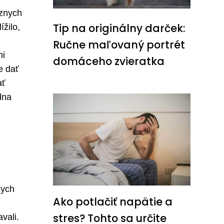
ôznych
Tip na originálny darček:
ížilo,
Ručne maľovaný portrét
mi
domáceho zvieratka
e dať
ať
dna
nych
Ako potlačiť napätie a
stres? Tohto sa určite
vali.