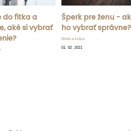
e do fitka a
Šperk pre ženu - a
e, aké si vybrať
ho vybrať správne
enie?
Móda a krása
01. 02. 2021
a