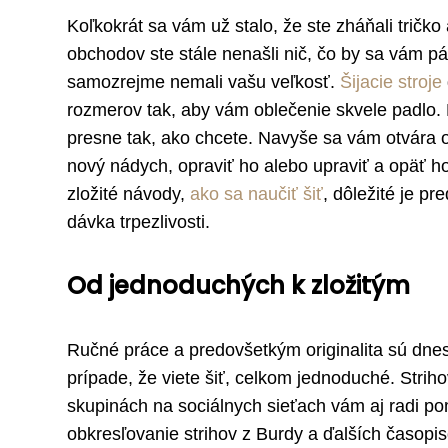
Koľkokrát sa vám už stalo, že ste zháňali tričk
obchodov ste stále nenašli nič, čo by sa vám páč
samozrejme nemali vašu veľkosť.
Šijacie stroje
rozmerov tak, aby vám oblečenie skvele padlo. K
presne tak, ako chcete. Navyše sa vám otvára 
nový nádych, opraviť ho alebo upraviť a opäť h
zložité návody,
ako sa naučiť šiť
, dôležité je p
dávka trpezlivosti.
Od jednoduchých k zložitým
Ručné práce a predovšetkým originalita sú dnes
prípade, že viete šiť, celkom jednoduché. Strih
skupinách na sociálnych sieťach vám aj radi p
obkresľovanie strihov z Burdy a ďalších časopis