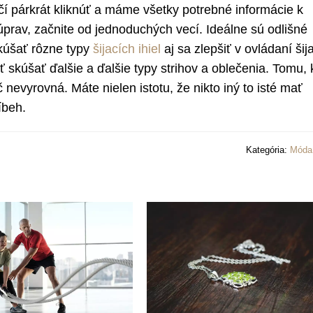
í párkrát kliknúť a máme všetky potrebné informácie k
a úprav, začnite od jednoduchých vecí. Ideálne sú odlišné
skúšať rôzne typy
šijacích ihiel
aj sa zlepšiť v ovládaní šij
ť skúšať ďalšie a ďalšie typy strihov a oblečenia. Tomu,
 nevyrovná. Máte nielen istotu, že nikto iný to isté mať
íbeh.
Kategória:
Móda 