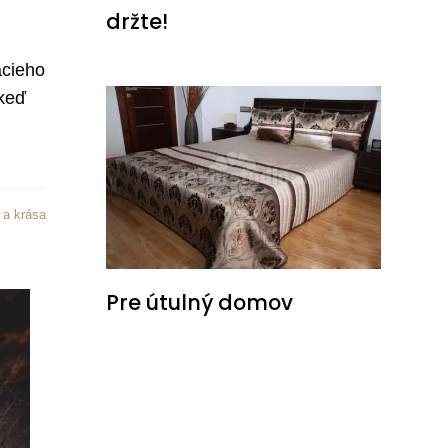
držte!
acieho
 keď
a krása
Pre útulný domov