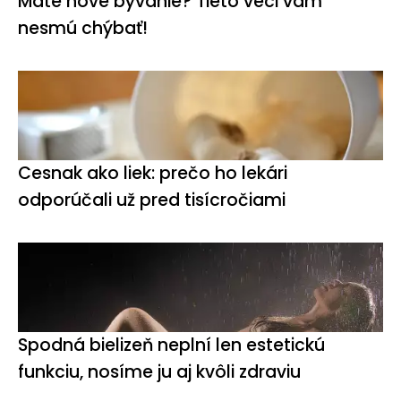
Máte nové bývanie? Tieto veci vám
nesmú chýbať!
Cesnak ako liek: prečo ho lekári
odporúčali už pred tisícročiami
Spodná bielizeň neplní len estetickú
funkciu, nosíme ju aj kvôli zdraviu