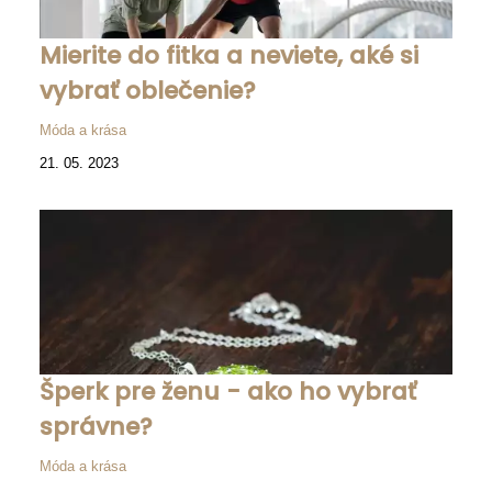
Mierite do fitka a neviete, aké si
vybrať oblečenie?
Móda a krása
21. 05. 2023
Šperk pre ženu - ako ho vybrať
správne?
Móda a krása