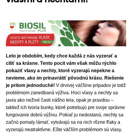
Leto je obdobím, kedy chce každá z nás vyzerať a
cítiť sa krásne. Tento pocit vám však môžu rýchlo
pokaziť vlasy a nechty, ktoré vyzerajú nepekne a
nevieme, ako im prinavrátiť pôvodnú krásu. Riešenie
je pritom jednoduché!
V drvivej väčšine prípadov je totiž
problémom zanedbaná výživa. Hoci vlasy a nechty sa
javia ako neživé časti nášho tela, opak je pravdou –
taktiež ich tvoria bunky, ktoré potrebujú pre svoje správne
fungovanie dobrú výživu. Pokiaľ ju nedostanú, nechty sa
začnú pomaly lámať, vytvárajú sa na nich rôzne fľaky a
vyzerajú neatraktívne. Ešte väčším problémom sú vlasy,