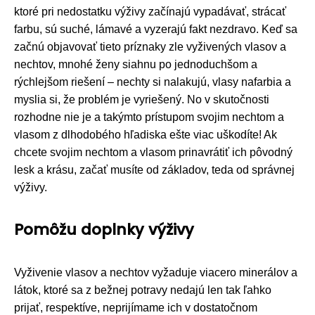
ktoré pri nedostatku výživy začínajú vypadávať, strácať
farbu, sú suché, lámavé a vyzerajú fakt nezdravo. Keď sa
začnú objavovať tieto príznaky zle vyživených vlasov a
nechtov, mnohé ženy siahnu po jednoduchšom a
rýchlejšom riešení – nechty si nalakujú, vlasy nafarbia a
myslia si, že problém je vyriešený. No v skutočnosti
rozhodne nie je a takýmto prístupom svojim nechtom a
vlasom z dlhodobého hľadiska ešte viac uškodíte! Ak
chcete svojim nechtom a vlasom prinavrátiť ich pôvodný
lesk a krásu, začať musíte od základov, teda od správnej
výživy.
Pomôžu doplnky výživy
Vyživenie vlasov a nechtov vyžaduje viacero minerálov a
látok, ktoré sa z bežnej potravy nedajú len tak ľahko
prijať, respektíve, neprijímame ich v dostatočnom