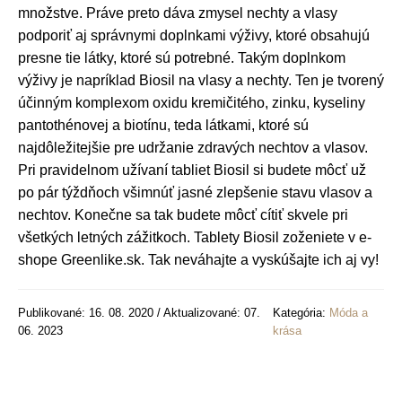
množstve. Práve preto dáva zmysel nechty a vlasy
podporiť aj správnymi doplnkami výživy, ktoré obsahujú
presne tie látky, ktoré sú potrebné. Takým doplnkom
výživy je napríklad Biosil na vlasy a nechty. Ten je tvorený
účinným komplexom oxidu kremičitého, zinku, kyseliny
pantothénovej a biotínu, teda látkami, ktoré sú
najdôležitejšie pre udržanie zdravých nechtov a vlasov.
Pri pravidelnom užívaní tabliet Biosil si budete môcť už
po pár týždňoch všimnúť jasné zlepšenie stavu vlasov a
nechtov. Konečne sa tak budete môcť cítiť skvele pri
všetkých letných zážitkoch. Tablety Biosil zoženiete v e-
shope Greenlike.sk. Tak neváhajte a vyskúšajte ich aj vy!
Publikované: 16. 08. 2020 / Aktualizované: 07.
Kategória:
Móda a
06. 2023
krása