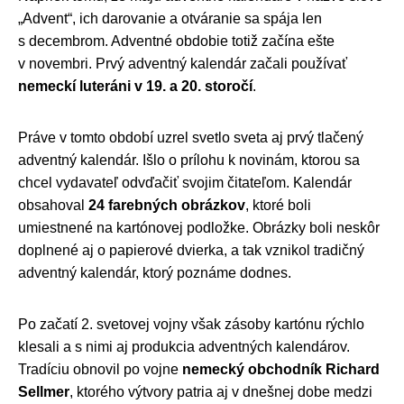
„Advent“, ich darovanie a otváranie sa spája len
s decembrom. Adventné obdobie totiž začína ešte
v novembri. Prvý adventný kalendár začali používať
nemeckí luteráni v 19. a 20. storočí
.
Práve v tomto období uzrel svetlo sveta aj prvý tlačený
adventný kalendár. Išlo o prílohu k novinám, ktorou sa
chcel vydavateľ odvďačiť svojim čitateľom. Kalendár
obsahoval
24 farebných obrázkov
, ktoré boli
umiestnené na kartónovej podložke. Obrázky boli neskôr
doplnené aj o papierové dvierka, a tak vznikol tradičný
adventný kalendár, ktorý poznáme dodnes.
Po začatí 2. svetovej vojny však zásoby kartónu rýchlo
klesali a s nimi aj produkcia adventných kalendárov.
Tradíciu obnovil po vojne
nemecký obchodník Richard
Sellmer
, ktorého výtvory patria aj v dnešnej dobe medzi